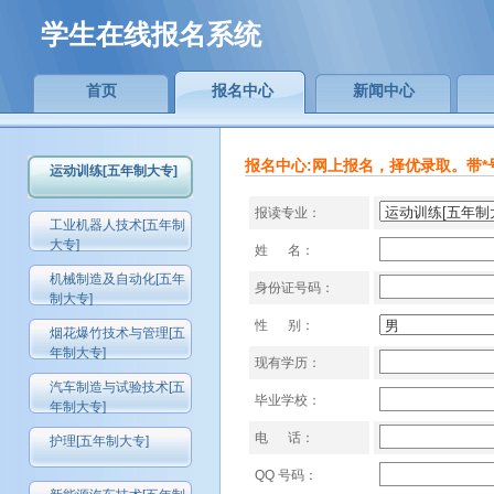
学生在线报名系统
首页
报名中心
新闻中心
报名中心:网上报名，择优录取。带*
运动训练[五年制大专]
报读专业：
工业机器人技术[五年制
大专]
姓 名：
机械制造及自动化[五年
身份证号码：
制大专]
性 别：
烟花爆竹技术与管理[五
年制大专]
现有学历：
汽车制造与试验技术[五
毕业学校：
年制大专]
电 话：
护理[五年制大专]
QQ 号码：