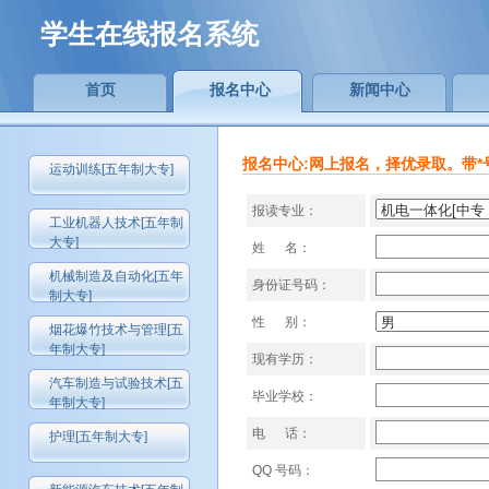
学生在线报名系统
首页
报名中心
新闻中心
报名中心:网上报名，择优录取。带*
运动训练[五年制大专]
报读专业：
工业机器人技术[五年制
大专]
姓 名：
机械制造及自动化[五年
身份证号码：
制大专]
性 别：
烟花爆竹技术与管理[五
年制大专]
现有学历：
汽车制造与试验技术[五
毕业学校：
年制大专]
电 话：
护理[五年制大专]
QQ 号码：