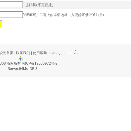
（随时联系更便捷）
*
(请填写户口薄上的详细地址，方便邮寄录取通知书)
设为首页
|
联系我们
|
使用帮助
|
management
2068 版权所有
湘ICP备19006972号-2
Server:94Ms DB:3