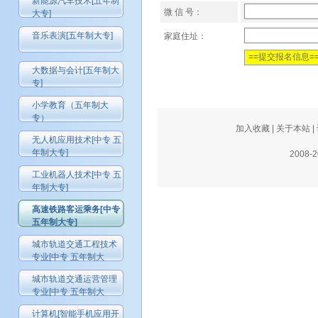
新能源汽车技术[五年制
微 信 号：
大专]
音乐表演[五年制大专]
家庭住址：
大数据与会计[五年制大
专]
小学教育（五年制大
专）
加入收藏
|
关于本站
|
无人机应用技术[中专 五
年制大专]
2008-
工业机器人技术[中专 五
年制大专]
高速铁路客运乘务[中专
五年制大专]
城市轨道交通工程技术
专业[中专 五年制大
城市轨道交通运营管理
专业[中专 五年制大
计算机[智能手机应用开