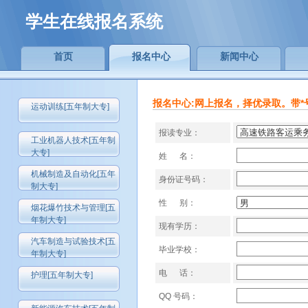
学生在线报名系统
首页
报名中心
新闻中心
报名中心:网上报名，择优录取。带*
运动训练[五年制大专]
报读专业：
工业机器人技术[五年制
大专]
姓 名：
机械制造及自动化[五年
身份证号码：
制大专]
性 别：
烟花爆竹技术与管理[五
年制大专]
现有学历：
汽车制造与试验技术[五
毕业学校：
年制大专]
电 话：
护理[五年制大专]
QQ 号码：