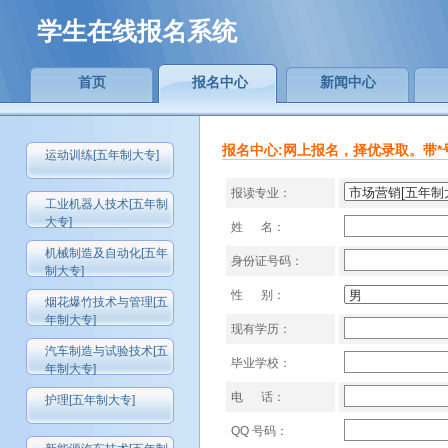
学生在线报名系统
首页
报名中心
新闻中心
报名中心:网上报名，择优录取。带*
运动训练[五年制大专]
报读专业：
工业机器人技术[五年制
大专]
姓 名：
机械制造及自动化[五年
身份证号码：
制大专]
性 别：
烟花爆竹技术与管理[五
年制大专]
现有学历：
汽车制造与试验技术[五
毕业学校：
年制大专]
电 话：
护理[五年制大专]
QQ 号码：