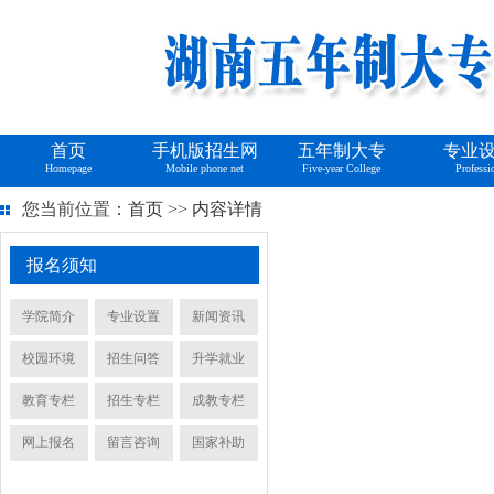
首页
手机版招生网
五年制大专
专业
Homepage
Mobile phone net
Five-year College
Professi
您当前位置：
首页
>>
内容详情
报名须知
学院简介
专业设置
新闻资讯
校园环境
招生问答
升学就业
教育专栏
招生专栏
成教专栏
网上报名
留言咨询
国家补助