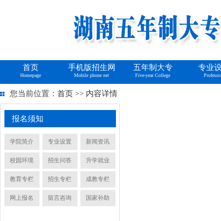
首页
手机版招生网
五年制大专
专业
Homepage
Mobile phone net
Five-year College
Professi
您当前位置：
首页
>>
内容详情
报名须知
学院简介
专业设置
新闻资讯
校园环境
招生问答
升学就业
教育专栏
招生专栏
成教专栏
网上报名
留言咨询
国家补助