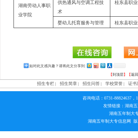
供热通风与空调工程技
桂东县职业
湖南劳动人事职
术
业学院
婴幼儿托育服务与管理
桂东县职业
如对此文感兴趣？请将此文分享到:
【
到顶层
】【
返
招生专栏
招生简章
招生问答
学校荣誉
证书
|
|
|
|
咨询电话：0731-88824637，1
友情链接：湖南五
湖南五年制大
湖南五年制大专信息网 版权所有 侵权必