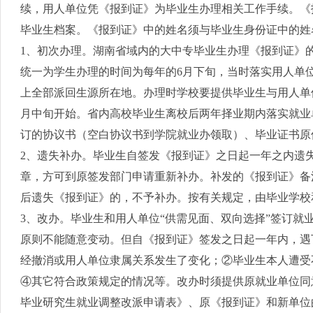
续，用人单位凭《报到证》为毕业生办理相关工作手续。《
毕业生档案。《报到证》中的姓名须与毕业生身份证中的姓
1、初次办理。湖南省域内的大中专毕业生办理《报到证》
统一为学生办理的时间为每年的6月下旬，当时落实用人单
上全部派回生源所在地。办理时学校要提供毕业生与用人单
月中旬开始。省内高校毕业生离校后两年择业期内落实就业
订的协议书（空白协议书到学院就业办领取）、毕业证书原
2、遗失补办。毕业生自签发《报到证》之日起一年之内遗
章，方可到原签发部门申请重新补办。补发的《报到证》备
后遗失《报到证》的，不予补办。按有关规定，由毕业学校
3、改办。毕业生和用人单位“供需见面、双向选择”签订
原则不能随意变动。但自《报到证》签发之日起一年内，遇
经撤消或用人单位隶属关系发生了变化；②毕业生本人遭受
④其它符合政策规定的情况等。改办时须提供原就业单位同
毕业研究生就业调整改派申请表》、原《报到证》和新单位