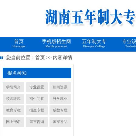
首页
手机版招生网
五年制大专
专业
Homepage
Mobile phone net
Five-year College
Professi
您当前位置：
首页
>>
内容详情
报名须知
学院简介
专业设置
新闻资讯
校园环境
招生问答
升学就业
教育专栏
招生专栏
成教专栏
网上报名
留言咨询
国家补助